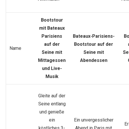
Bootstour
mit Bateaux
Parisiens
Bateaux-Parisiens-
Bo
auf der
Bootstour auf der
Name
Seine mit
Seine mit
Se
Mittagessen
Abendessen
und Live-
Musik
Gleite auf der
Seine entlang
und genieße
ein
Ein unvergesslicher
Er
köstliches 3-
Abend in Paris mit