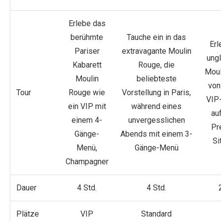
Erlebe das
berühmte
Tauche ein in das
Erl
Pariser
extravagante Moulin
ungl
Kabarett
Rouge, die
Moul
Moulin
beliebteste
von
Tour
Rouge wie
Vorstellung in Paris,
VIP-
ein VIP mit
während eines
au
einem 4-
unvergesslichen
Pr
Gänge-
Abends mit einem 3-
Si
Menü,
Gänge-Menü
Champagner
Dauer
4 Std.
4 Std.
Plätze
VIP
Standard