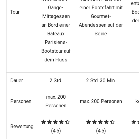
ent
Gänge-
einer Bootsfahrt mit
Tour
Boo
Mittagessen
Gourmet-
de
an Bord einer
Abendessen auf der
Bateaux
Seine
Parisiens-
Bootstour auf
dem Fluss
Dauer
2 Std.
2 Std. 30 Min.
max. 200
Personen
max. 200 Personen
k
Personen
Bewertung
(4.5)
(4.5)