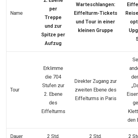
2. Ebene
Warteschlangen:
Eiff
per
Name
Eiffelturm-Tickets
Reise
Treppe
und Tour in einer
opt
und zur
kleinen Gruppe
Upg
Spitze per
Aufzug
Se
Erklimme
and
die 704
der
Direkter Zugang zur
Stufen zur
„D
Tour
zweiten Ebene des
2. Ebene
Eisen
Eiffelturms in Paris
des
ge
Eiffelturms
Klett
den E
Dauer
2 Std.
2 Std.
2 St