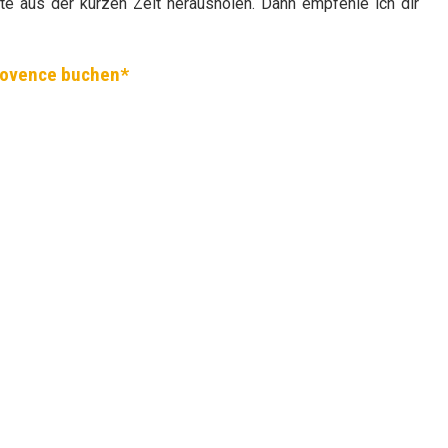
e aus der kurzen Zeit herausholen. Dann empfehle ich dir
rovence buchen*