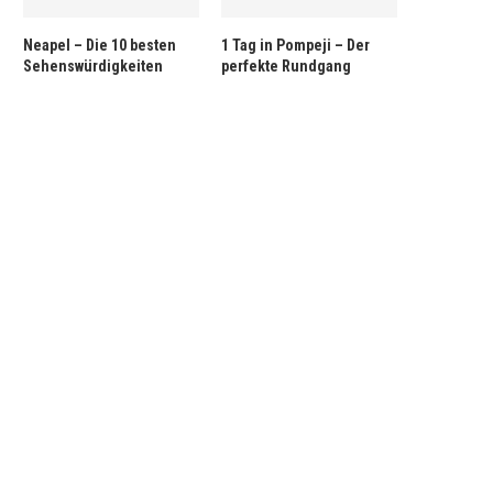
Neapel – Die 10 besten
1 Tag in Pompeji – Der
Sehenswürdigkeiten
perfekte Rundgang