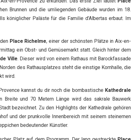
n Aix-en-Provence zu erkunden. Das erste Ziel lautet
Place
schen Brunnen und die umliegenden Gebäude wurden im 18.
s königlicher Paläste für die Familie d’Albertas erbaut. Im
u den
Place Richelme
, einer der schönsten Plätze in Aix-en-
ormittag ein Obst- und Gemüsemarkt statt. Gleich hinter dem
de Ville
. Dieser wird von einem Rathaus mit Barockfassade
rden des Rathausplatzes steht die einstige Kornhalle, die
t wird.
n-Provence kannst du dir noch die bombastische
Kathedrale
rn Breite und 70 Metern Länge wird das sakrale Bauwerk
Stadt bezeichnet. Zu den Highlights der Kathedrale gehören
nhof und der prunkvolle Innenbereich mit seinem steinernen
eppichen bedeutender Künstler.
bscher Platz auf dem Programm. Der lang gestreckte
Place