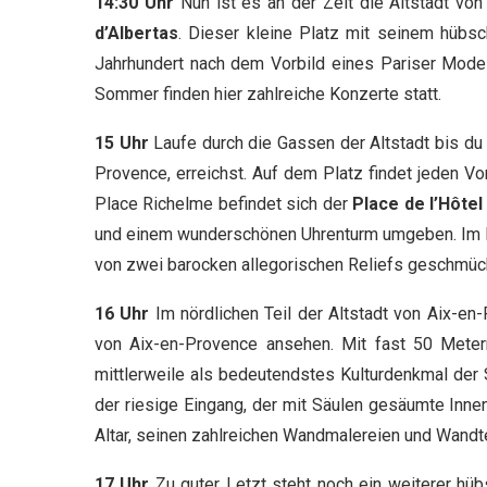
14:30 Uhr
Nun ist es an der Zeit die Altstadt vo
d’Albertas
. Dieser kleine Platz mit seinem hüb
Jahrhundert nach dem Vorbild eines Pariser Modell
Sommer finden hier zahlreiche Konzerte statt.
15 Uhr
Laufe durch die Gassen der Altstadt bis d
Provence, erreichst. Auf dem Platz findet jeden V
Place Richelme befindet sich der
Place de l’Hôtel 
und einem wunderschönen Uhrenturm umgeben. Im No
von zwei barocken allegorischen Reliefs geschmück
16 Uhr
Im nördlichen Teil der Altstadt von Aix-e
von Aix-en-Provence ansehen. Mit fast 50 Mete
mittlerweile als bedeutendstes Kulturdenkmal der 
der riesige Eingang, der mit Säulen gesäumte Inne
Altar, seinen zahlreichen Wandmalereien und Wandt
17 Uhr
Zu guter Letzt steht noch ein weiterer hü