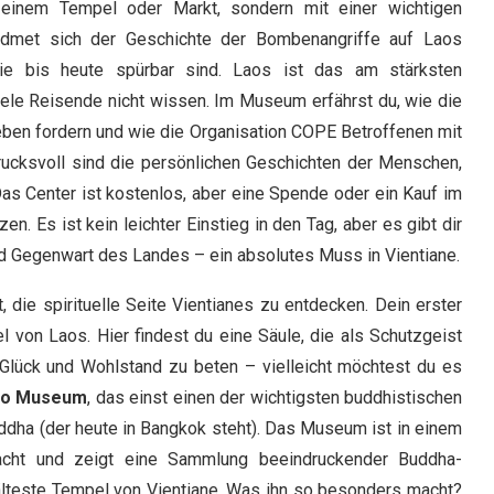
 einem Tempel oder Markt, sondern mit einer wichtigen
dmet sich der Geschichte der Bombenangriffe auf Laos
ie bis heute spürbar sind. Laos ist das am stärksten
iele Reisende nicht wissen. Im Museum erfährst du, wie die
en fordern und wie die Organisation COPE Betroffenen mit
drucksvoll sind die persönlichen Geschichten der Menschen,
Das Center ist kostenlos, aber eine Spende oder ein Kauf im
zen. Es ist kein leichter Einstieg in den Tag, aber es gibt dir
nd Gegenwart des Landes – ein absolutes Muss in Vientiane.
 die spirituelle Seite Vientianes zu entdecken. Dein erster
el von Laos. Hier findest du eine Säule, die als Schutzgeist
 Glück und Wohlstand zu beten – vielleicht möchtest du es
eo Museum
, das einst einen der wichtigsten buddhistischen
ha (der heute in Bangkok steht). Das Museum ist in einem
acht und zeigt eine Sammlung beeindruckender Buddha-
 älteste Tempel von Vientiane. Was ihn so besonders macht?