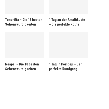
Teneriffa – Die 15 besten
1 Tag an der Amalfiküste
Sehenswürdigkeiten
– Die perfekte Route
Neapel – Die 10 besten
1 Tag in Pompeji – Der
Sehenswürdigkeiten
perfekte Rundgang