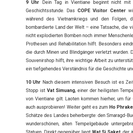
9 Uhr
Dein Tag in Vientiane beginnt nicht mit
Geschichtsstunde. Das
COPE Visitor Center
wi
während des Vietnamkriegs und den Folgen, d
bombardierte Land der Welt – eine Tatsache, die v
nicht explodierten Bomben noch immer Menschenleb
Prothesen und Rehabilitation hilft. Besonders ein
die durch Minen und Blindgänger verletzt wurden. 
Souvenirshop hilft, ihre wichtige Arbeit zu unterstüt
ein tiefgehendes Verständnis für die Geschichte u
10 Uhr
Nach diesem intensiven Besuch ist es Zeit,
Stopp ist
Vat Simuang
, einer der heiligsten Temp
von Vientiane gilt. Laoten kommen hierher, um für
auch ausprobieren! Weiter geht es zum
Ho Phrak
Schätze des Landes beherbergte: den Smaragd-Budd
wunderschönen, alten Tempelgebäude untergebr
Statuen. Direkt gegenüber liegt
Wat Si Saket
, der