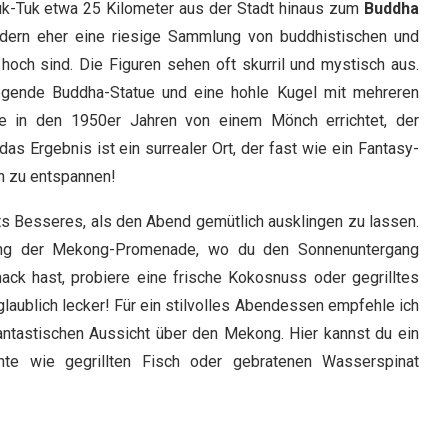
-Tuk etwa 25 Kilometer aus der Stadt hinaus zum
Buddha
sondern eher eine riesige Sammlung von buddhistischen und
 hoch sind. Die Figuren sehen oft skurril und mystisch aus.
iegende Buddha-Statue und eine hohle Kugel mit mehreren
e in den 1950er Jahren von einem Mönch errichtet, der
s Ergebnis ist ein surrealer Ort, der fast wie ein Fantasy-
en zu entspannen!
hts Besseres, als den Abend gemütlich ausklingen zu lassen.
tlang der Mekong-Promenade, wo du den Sonnenuntergang
ck hast, probiere eine frische Kokosnuss oder gegrilltes
glaublich lecker! Für ein stilvolles Abendessen empfehle ich
fantastischen Aussicht über den Mekong. Hier kannst du ein
chte wie gegrillten Fisch oder gebratenen Wasserspinat