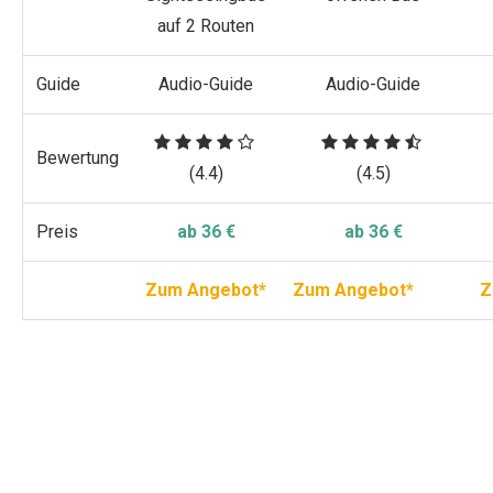
auf 2 Routen
Guide
Audio-Guide
Audio-Guide
Bewertung
(4.4)
(4.5)
Preis
ab 36 €
ab 36 €
Zum Angebot*
Zum Angebot*
Z