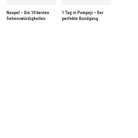
Neapel – Die 10 besten
1 Tag in Pompeji – Der
Sehenswürdigkeiten
perfekte Rundgang