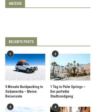
ANZEIGE
BELIEBTE POSTS
1
2
5 Monate Backpacking in
1 Tag in Palm Springs –
Südamerika – Meine
Der perfekte
Reiseroute
Stadtrundgang
3
4