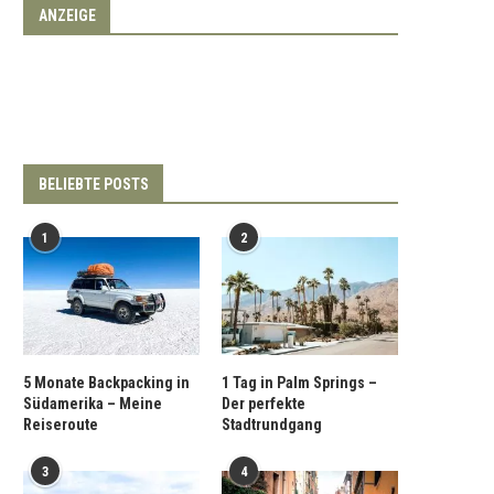
ANZEIGE
BELIEBTE POSTS
1
2
5 Monate Backpacking in
1 Tag in Palm Springs –
Südamerika – Meine
Der perfekte
Reiseroute
Stadtrundgang
3
4