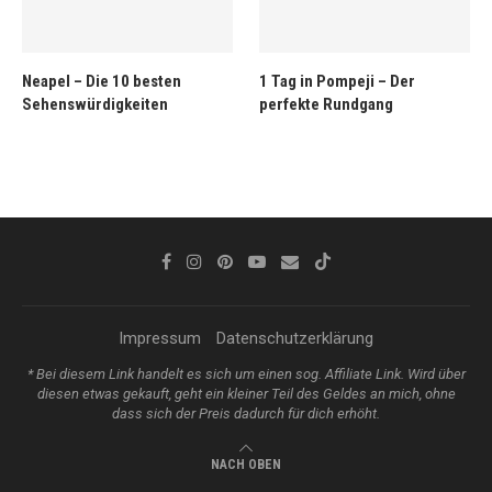
Neapel – Die 10 besten
1 Tag in Pompeji – Der
Sehenswürdigkeiten
perfekte Rundgang
Impressum
Datenschutzerklärung
* Bei diesem Link handelt es sich um einen sog. Affiliate Link. Wird über
diesen etwas gekauft, geht ein kleiner Teil des Geldes an mich, ohne
dass sich der Preis dadurch für dich erhöht.
NACH OBEN