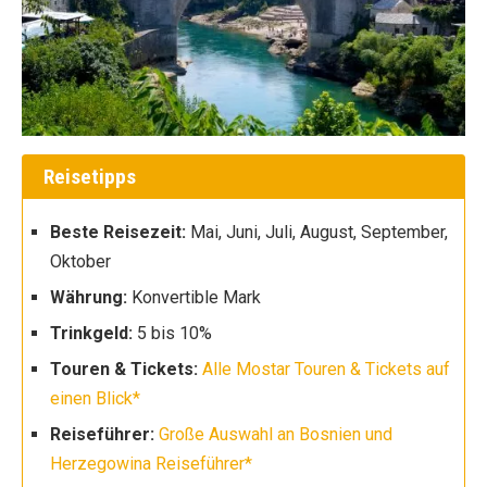
Reisetipps
Beste Reisezeit:
Mai, Juni, Juli, August, September,
Oktober
Währung:
Konvertible Mark
Trinkgeld:
5 bis 10%
Touren & Tickets:
Alle Mostar Touren & Tickets auf
einen Blick*
Reiseführer:
Große Auswahl an Bosnien und
Herzegowina Reiseführer*