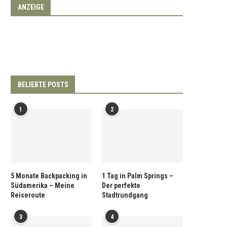
ANZEIGE
BELIEBTE POSTS
1
2
5 Monate Backpacking in
1 Tag in Palm Springs –
Südamerika – Meine
Der perfekte
Reiseroute
Stadtrundgang
3
4