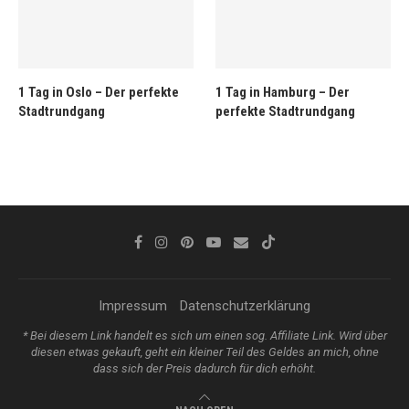
1 Tag in Oslo – Der perfekte
1 Tag in Hamburg – Der
Stadtrundgang
perfekte Stadtrundgang
Impressum
Datenschutzerklärung
* Bei diesem Link handelt es sich um einen sog. Affiliate Link. Wird über
diesen etwas gekauft, geht ein kleiner Teil des Geldes an mich, ohne
dass sich der Preis dadurch für dich erhöht.