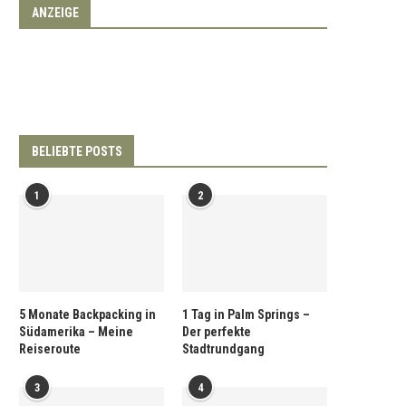
ANZEIGE
BELIEBTE POSTS
1
2
5 Monate Backpacking in
1 Tag in Palm Springs –
Südamerika – Meine
Der perfekte
Reiseroute
Stadtrundgang
3
4