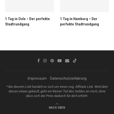
1 Tag in Oslo – Der perfekte
1 Tag in Hamburg – Der
Stadtrundgang
perfekte Stadtrundgang
Impressum
Datenschutzerklärung
* Bei diesem Link handelt es sich um einen sog. Affiliate Link. Wird über
diesen etwas gekauft, geht ein kleiner Teil des Geldes an mich, ohne
dass sich der Preis dadurch für dich erhöht.
NACH OBEN