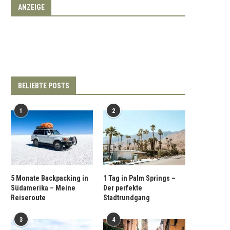
ANZEIGE
BELIEBTE POSTS
1
2
5 Monate Backpacking in
1 Tag in Palm Springs –
Südamerika – Meine
Der perfekte
Reiseroute
Stadtrundgang
3
4