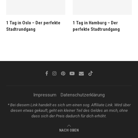
1 Tag in Oslo – Der perfekte
1 Tag in Hamburg – Der
Stadtrundgang
perfekte Stadtrundgang
Impressum
Datenschutzerklärung
* Bei diesem Link handelt es sich um einen sog. Affiliate Link. Wird über
diesen etwas gekauft, geht ein kleiner Teil des Geldes an mich, ohne
dass sich der Preis dadurch für dich erhöht.
NACH OBEN