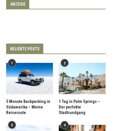
ANZEIGE
BELIEBTE POSTS
1
2
5 Monate Backpacking in
1 Tag in Palm Springs –
Südamerika – Meine
Der perfekte
Reiseroute
Stadtrundgang
3
4