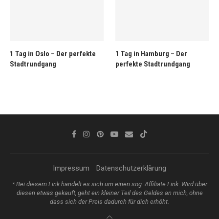
1 Tag in Oslo – Der perfekte
1 Tag in Hamburg – Der
Stadtrundgang
perfekte Stadtrundgang
Impressum
Datenschutzerklärung
* Bei diesem Link handelt es sich um einen sog. Affiliate Link. Wird über
diesen etwas gekauft, geht ein kleiner Teil des Geldes an mich, ohne
dass sich der Preis dadurch für dich erhöht.