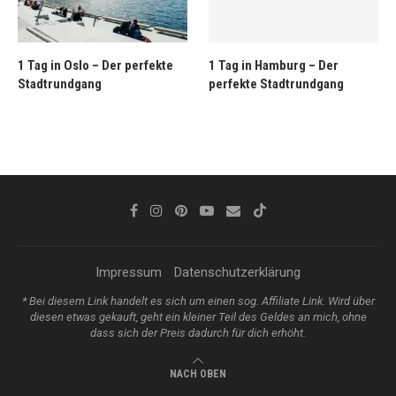
1 Tag in Oslo – Der perfekte
1 Tag in Hamburg – Der
Stadtrundgang
perfekte Stadtrundgang
Impressum
Datenschutzerklärung
* Bei diesem Link handelt es sich um einen sog. Affiliate Link. Wird über
diesen etwas gekauft, geht ein kleiner Teil des Geldes an mich, ohne
dass sich der Preis dadurch für dich erhöht.
NACH OBEN