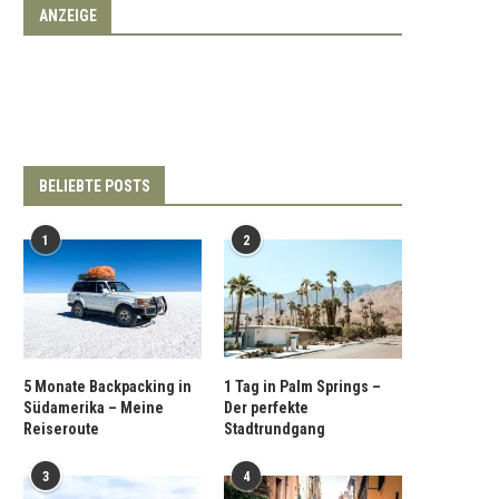
ANZEIGE
BELIEBTE POSTS
1
2
5 Monate Backpacking in
1 Tag in Palm Springs –
Südamerika – Meine
Der perfekte
Reiseroute
Stadtrundgang
3
4