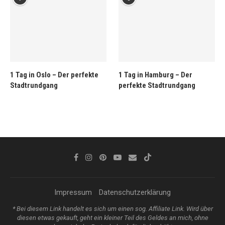
1 Tag in Oslo – Der perfekte
1 Tag in Hamburg – Der
Stadtrundgang
perfekte Stadtrundgang
Impressum
Datenschutzerklärung
* Bei diesem Link handelt es sich um einen sog. Affiliate Link. Wird über
diesen etwas gekauft, geht ein kleiner Teil des Geldes an mich, ohne