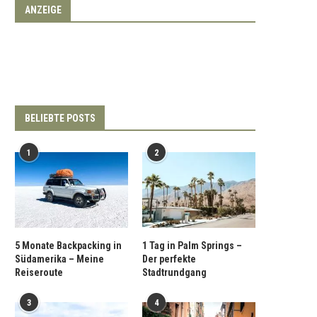
ANZEIGE
BELIEBTE POSTS
1
2
5 Monate Backpacking in
1 Tag in Palm Springs –
Südamerika – Meine
Der perfekte
Reiseroute
Stadtrundgang
3
4