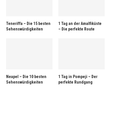
Teneriffa – Die 15 besten
1 Tag an der Amalfiküste
Sehenswürdigkeiten
– Die perfekte Route
Neapel – Die 10 besten
1 Tag in Pompeji – Der
Sehenswürdigkeiten
perfekte Rundgang