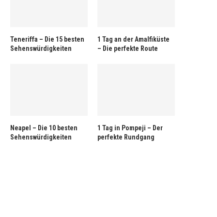
Teneriffa – Die 15 besten
1 Tag an der Amalfiküste
Sehenswürdigkeiten
– Die perfekte Route
Neapel – Die 10 besten
1 Tag in Pompeji – Der
Sehenswürdigkeiten
perfekte Rundgang