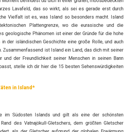
n Moment befindest du dich in einer grünen, moosbedeckten
rzes Lavafeld, das so wirkt, als sei es gerade erst durch
he Vielfalt ist es, was Island so besonders macht. Island
 tektonischen Plattengrenze, wo die eurasische und die
es geologische Phänomen ist einer der Gründe für die hohe
en in der isländischen Geschichte eine große Rolle, und auch
 Zusammenfassend ist Island ein Land, das dich mit seiner
ur und der Freundlichkeit seiner Menschen in seinen Bann
passt, stelle ich dir hier die 15 besten Sehenswürdigkeiten
täten in Island*
ee im Südosten Islands und gilt als eine der schönsten
 Rand des Vatnajökull-Gletschers, dem größten Gletscher
ndert, als der Gletscher aufgrund der globalen Erwärmung