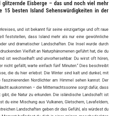
 glitzernde Eisberge – das und noch viel mehr
die 15 besten Island Sehenswürdigkeiten in der
arkreises, und ist bekannt für seine einzigartige und oft raue
ll feststellen, dass Island mehr als nur eine gewöhnliche
under und dramatischer Landschaften. Die Insel wurde durch
ndruckenden Vielfalt an Naturphänomenen geführt hat, die du
and ist wechselhaft und unvorhersehbar. Du wirst oft hören,
 nicht gefällt, warte einfach fünf Minuten.“ Dies beschreibt
se, die du hier erlebst. Die Winter sind kalt und dunkel, mit
e faszinierenden Nordlichter am Himmel sehen kannst. Der
Nacht auskommen – die Mitternachtssonne sorgt dafür, dass
it gibt, die Natur zu erkunden. Die isländische Landschaft ist
rst du eine Mischung aus Vulkanen, Gletschern, Lavafeldern,
treichen Landschaften geben dir das Gefühl, als würdest du