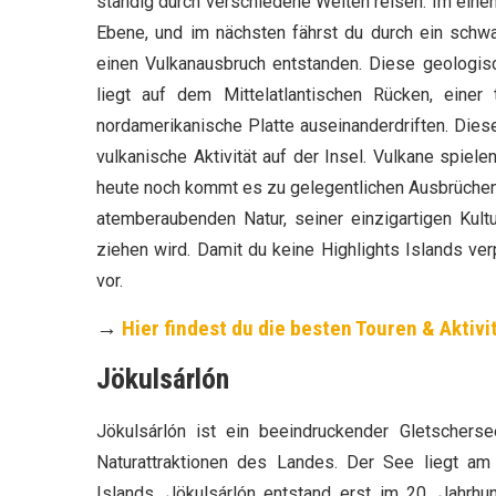
ständig durch verschiedene Welten reisen. Im eine
Ebene, und im nächsten fährst du durch ein schwa
einen Vulkanausbruch entstanden. Diese geologisc
liegt auf dem Mittelatlantischen Rücken, einer
nordamerikanische Platte auseinanderdriften. Dies
vulkanische Aktivität auf der Insel. Vulkane spiel
heute noch kommt es zu gelegentlichen Ausbrüchen.
atemberaubenden Natur, seiner einzigartigen Kult
ziehen wird. Damit du keine Highlights Islands ver
vor.
→
Hier findest du die besten Touren & Aktivi
Jökulsárlón
Jökulsárlón ist ein beeindruckender Gletschers
Naturattraktionen des Landes. Der See liegt am
Islands. Jökulsárlón entstand erst im 20. Jahrhu