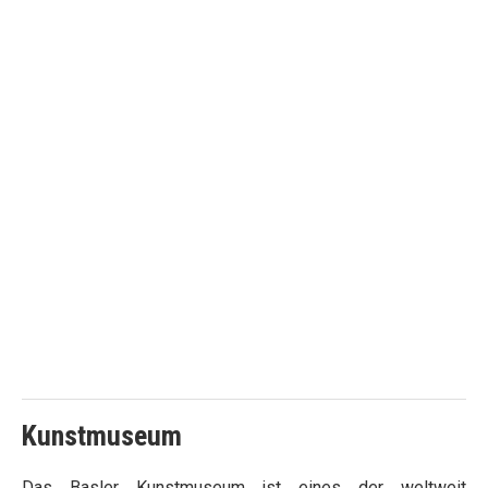
Kunstmuseum
Das Basler Kunstmuseum ist eines der weltweit